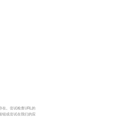
在。尝试检查URL的
按钮或尝试在我们的应