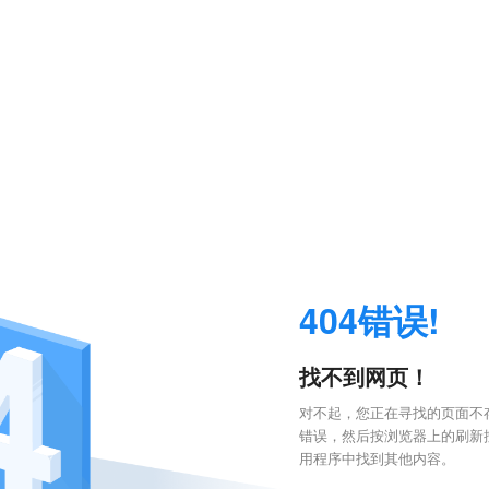
404错误!
找不到网页！
对不起，您正在寻找的页面不存
错误，然后按浏览器上的刷新
用程序中找到其他内容。