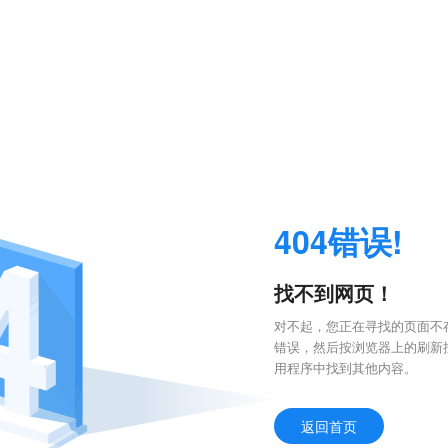
404错误!
找不到网页！
对不起，您正在寻找的页面不存
错误，然后按浏览器上的刷新
用程序中找到其他内容。
返回首页