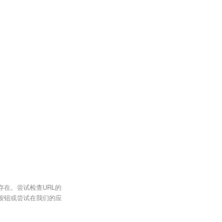
在。尝试检查URL的
按钮或尝试在我们的应