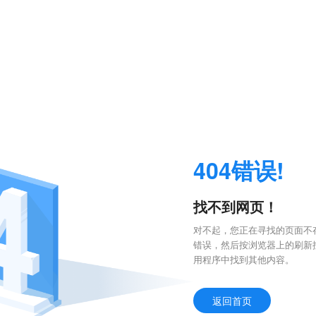
404错误!
找不到网页！
对不起，您正在寻找的页面不存
错误，然后按浏览器上的刷新
用程序中找到其他内容。
返回首页