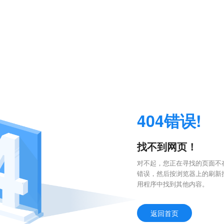
404错误!
找不到网页！
对不起，您正在寻找的页面不存
错误，然后按浏览器上的刷新
用程序中找到其他内容。
返回首页