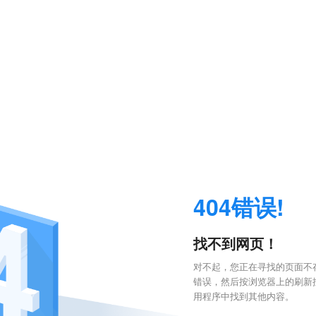
404错误!
找不到网页！
对不起，您正在寻找的页面不存
错误，然后按浏览器上的刷新
用程序中找到其他内容。