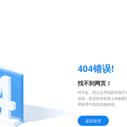
404错误!
找不到网页！
对不起，您正在寻找的页面不存
错误，然后按浏览器上的刷新
用程序中找到其他内容。
返回首页