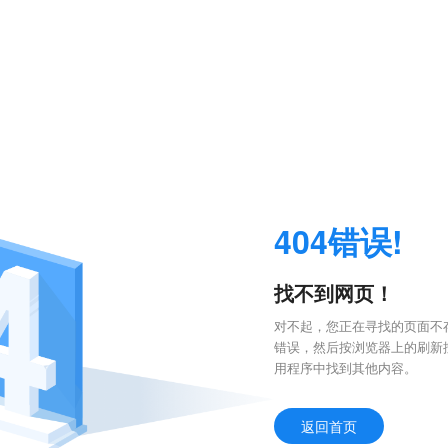
404错误!
找不到网页！
对不起，您正在寻找的页面不存
错误，然后按浏览器上的刷新
用程序中找到其他内容。
返回首页