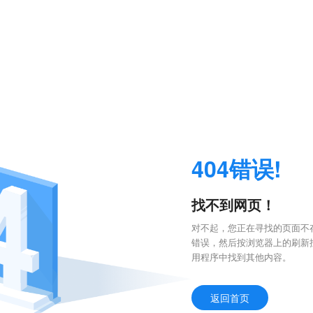
404错误!
找不到网页！
对不起，您正在寻找的页面不存
错误，然后按浏览器上的刷新
用程序中找到其他内容。
返回首页