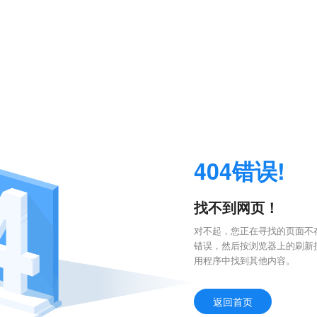
404错误!
找不到网页！
对不起，您正在寻找的页面不存
错误，然后按浏览器上的刷新
用程序中找到其他内容。
返回首页