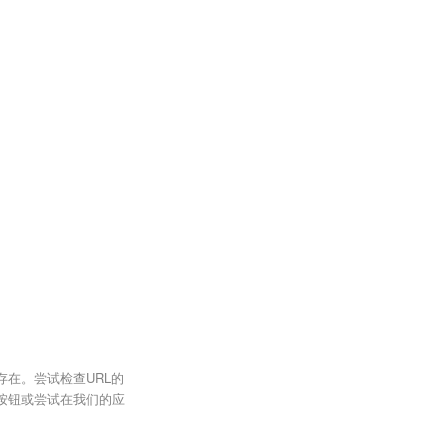
在。尝试检查URL的
按钮或尝试在我们的应