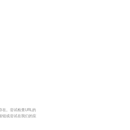
在。尝试检查URL的
按钮或尝试在我们的应