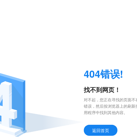
404错误!
找不到网页！
对不起，您正在寻找的页面不存
错误，然后按浏览器上的刷新
用程序中找到其他内容。
返回首页