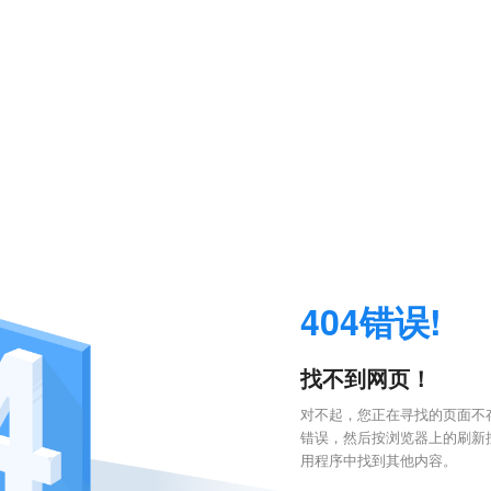
404错误!
找不到网页！
对不起，您正在寻找的页面不存
错误，然后按浏览器上的刷新
用程序中找到其他内容。