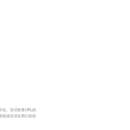
在。尝试检查URL的
按钮或尝试在我们的应