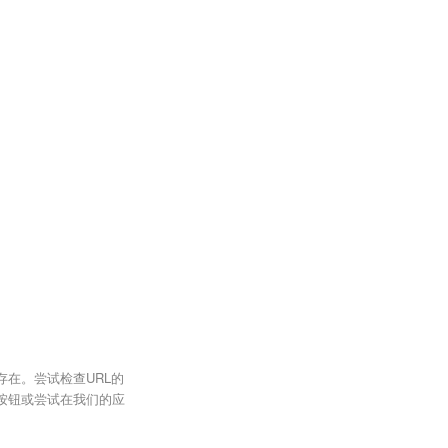
在。尝试检查URL的
按钮或尝试在我们的应