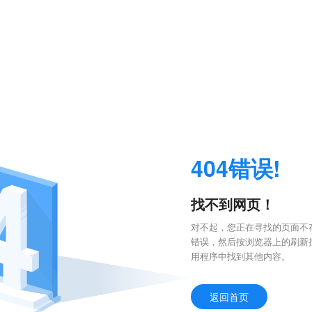
404错误!
找不到网页！
对不起，您正在寻找的页面不存
错误，然后按浏览器上的刷新
用程序中找到其他内容。
返回首页