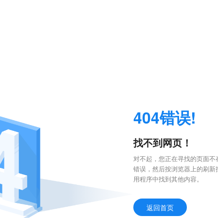
404错误!
找不到网页！
对不起，您正在寻找的页面不存
错误，然后按浏览器上的刷新
用程序中找到其他内容。
返回首页