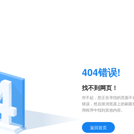
404错误!
找不到网页！
对不起，您正在寻找的页面不存
错误，然后按浏览器上的刷新
用程序中找到其他内容。
返回首页