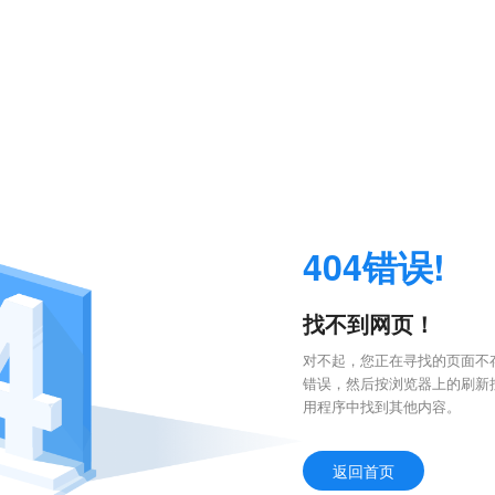
404错误!
找不到网页！
对不起，您正在寻找的页面不存
错误，然后按浏览器上的刷新
用程序中找到其他内容。
返回首页