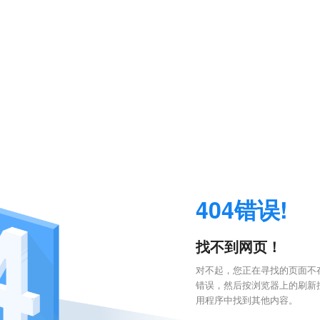
404错误!
找不到网页！
对不起，您正在寻找的页面不存
错误，然后按浏览器上的刷新
用程序中找到其他内容。