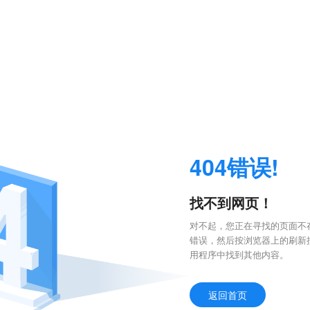
404错误!
找不到网页！
对不起，您正在寻找的页面不存
错误，然后按浏览器上的刷新
用程序中找到其他内容。
返回首页