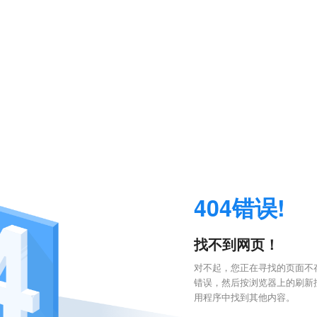
404错误!
找不到网页！
对不起，您正在寻找的页面不存
错误，然后按浏览器上的刷新
用程序中找到其他内容。