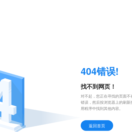
404错误!
找不到网页！
对不起，您正在寻找的页面不存
错误，然后按浏览器上的刷新
用程序中找到其他内容。
返回首页