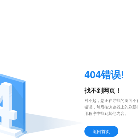
404错误!
找不到网页！
对不起，您正在寻找的页面不存
错误，然后按浏览器上的刷新
用程序中找到其他内容。
返回首页