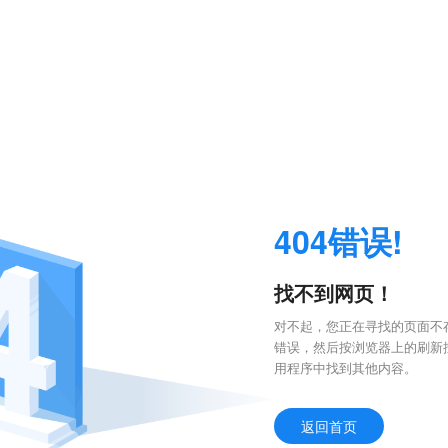
404错误!
找不到网页！
对不起，您正在寻找的页面不存
错误，然后按浏览器上的刷新
用程序中找到其他内容。
返回首页