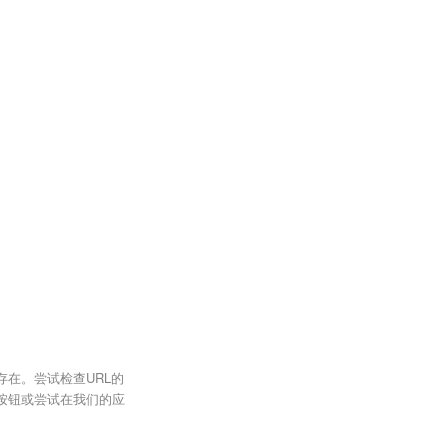
在。尝试检查URL的
按钮或尝试在我们的应