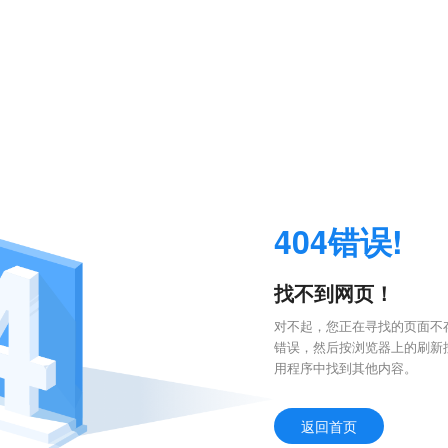
404错误!
找不到网页！
对不起，您正在寻找的页面不存
错误，然后按浏览器上的刷新
用程序中找到其他内容。
返回首页