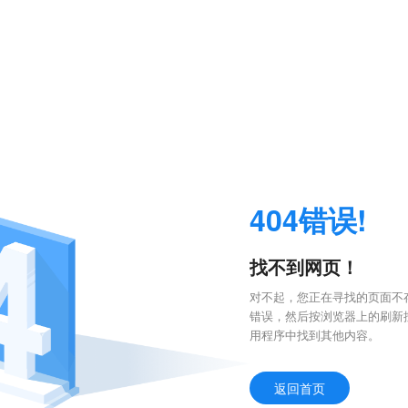
404错误!
找不到网页！
对不起，您正在寻找的页面不存
错误，然后按浏览器上的刷新
用程序中找到其他内容。
返回首页