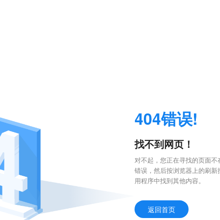
404错误!
找不到网页！
对不起，您正在寻找的页面不存
错误，然后按浏览器上的刷新
用程序中找到其他内容。
返回首页