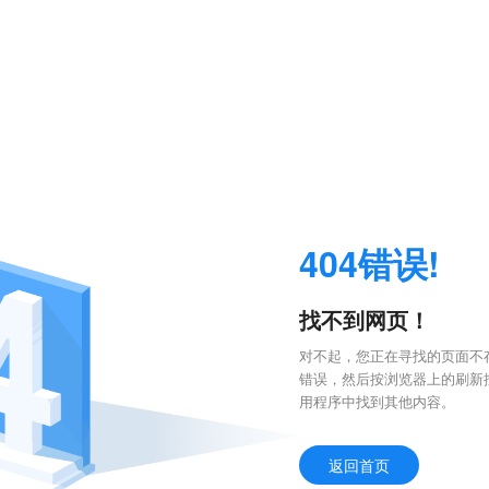
404错误!
找不到网页！
对不起，您正在寻找的页面不存
错误，然后按浏览器上的刷新
用程序中找到其他内容。
返回首页