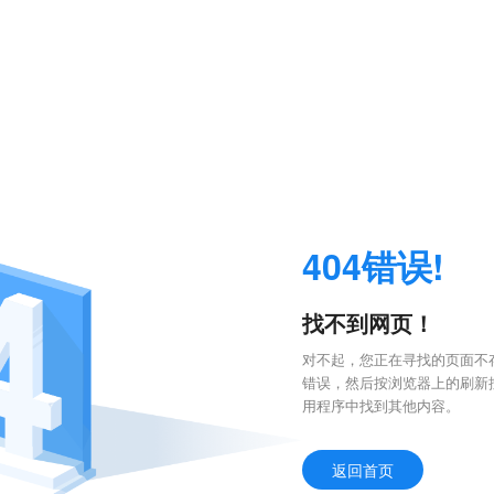
404错误!
找不到网页！
对不起，您正在寻找的页面不存
错误，然后按浏览器上的刷新
用程序中找到其他内容。
返回首页