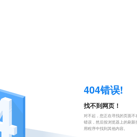
404错误!
找不到网页！
对不起，您正在寻找的页面不存
错误，然后按浏览器上的刷新
用程序中找到其他内容。