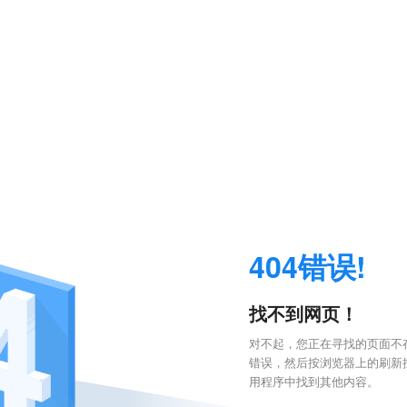
404错误!
找不到网页！
对不起，您正在寻找的页面不存
错误，然后按浏览器上的刷新
用程序中找到其他内容。