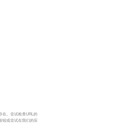
在。尝试检查URL的
按钮或尝试在我们的应