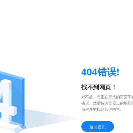
404错误!
找不到网页！
对不起，您正在寻找的页面不存
错误，然后按浏览器上的刷新
用程序中找到其他内容。
返回首页