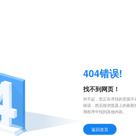
404错误!
找不到网页！
对不起，您正在寻找的页面不存
错误，然后按浏览器上的刷新
用程序中找到其他内容。
返回首页