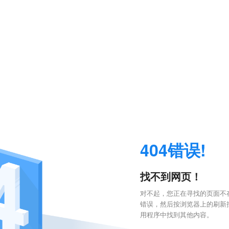
404错误!
找不到网页！
对不起，您正在寻找的页面不存
错误，然后按浏览器上的刷新
用程序中找到其他内容。