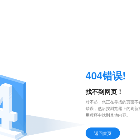
404错误!
找不到网页！
对不起，您正在寻找的页面不存
错误，然后按浏览器上的刷新
用程序中找到其他内容。
返回首页