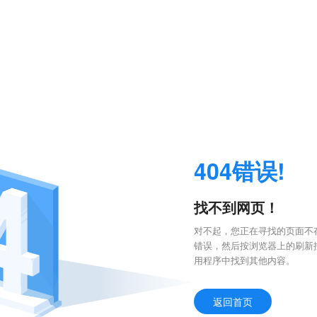
404错误!
找不到网页！
对不起，您正在寻找的页面不存
错误，然后按浏览器上的刷新
用程序中找到其他内容。
返回首页