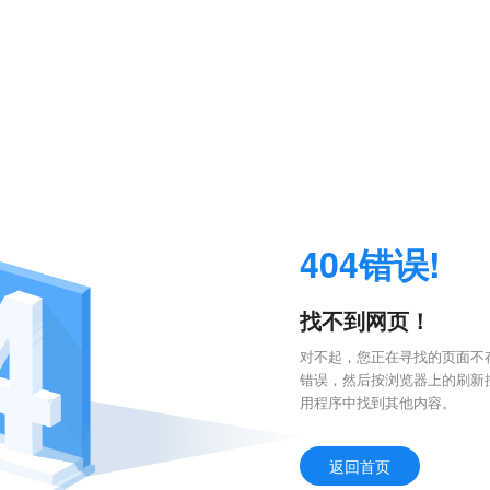
404错误!
找不到网页！
对不起，您正在寻找的页面不存
错误，然后按浏览器上的刷新
用程序中找到其他内容。
返回首页