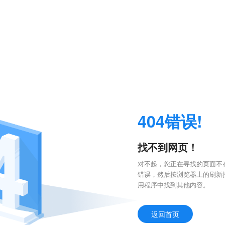
404错误!
找不到网页！
对不起，您正在寻找的页面不存
错误，然后按浏览器上的刷新
用程序中找到其他内容。
返回首页