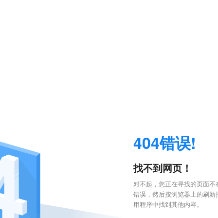
404错误!
找不到网页！
对不起，您正在寻找的页面不存
错误，然后按浏览器上的刷新
用程序中找到其他内容。