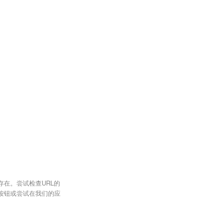
在。尝试检查URL的
按钮或尝试在我们的应