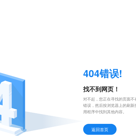
404错误!
找不到网页！
对不起，您正在寻找的页面不存
错误，然后按浏览器上的刷新
用程序中找到其他内容。
返回首页