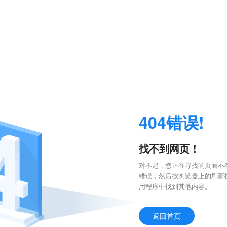
404错误!
找不到网页！
对不起，您正在寻找的页面不存
错误，然后按浏览器上的刷新
用程序中找到其他内容。
返回首页